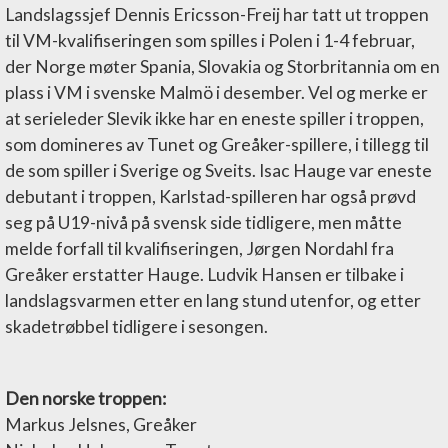
Landslagssjef Dennis Ericsson-Freij har tatt ut troppen
til VM-kvalifiseringen som spilles i Polen i 1-4 februar,
der Norge møter Spania, Slovakia og Storbritannia om en
plass i VM i svenske Malmö i desember. Vel og merke er
at serieleder Slevik ikke har en eneste spiller i troppen,
som domineres av Tunet og Greåker-spillere, i tillegg til
de som spiller i Sverige og Sveits. Isac Hauge var eneste
debutant i troppen, Karlstad-spilleren har også prøvd
seg på U19-nivå på svensk side tidligere, men måtte
melde forfall til kvalifiseringen, Jørgen Nordahl fra
Greåker erstatter Hauge. Ludvik Hansen er tilbake i
landslagsvarmen etter en lang stund utenfor, og etter
skadetrøbbel tidligere i sesongen.
Den norske troppen:
Markus Jelsnes, Greåker