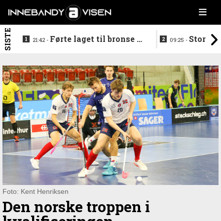
SISTE
Førte laget til bronse -
Storstj
21:42 -
09:25 -
trenerduoen ferdige i
ferdig - legg
Gjelleråsen
hylla
Foto: Kent Henriksen
Den norske troppen i