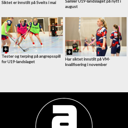
Samler U19-landslaget på nytt i
Siktet er innstilt på Sveits i mai
august
Tester og terping på angrepsspill
Har siktet innstilt på VM-
for U19-landslaget
kvalifisering i november