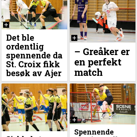
Det ble
ordentlig
– Greåker er
spennende da
en perfekt
St. Croix fikk
match
besøk av Ajer
Spennende