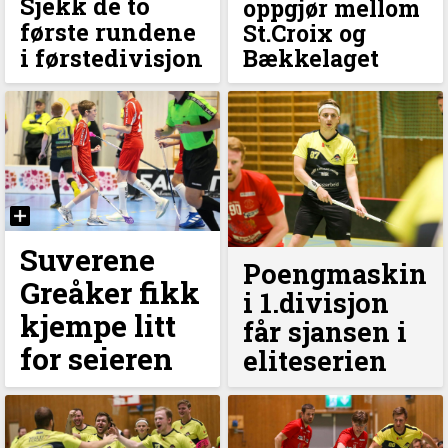
Sjekk de to
oppgjør mellom
første rundene
St.Croix og
i førstedivisjon
Bækkelaget
Suverene
Poengmaskin
Greåker fikk
i 1.divisjon
kjempe litt
får sjansen i
for seieren
eliteserien