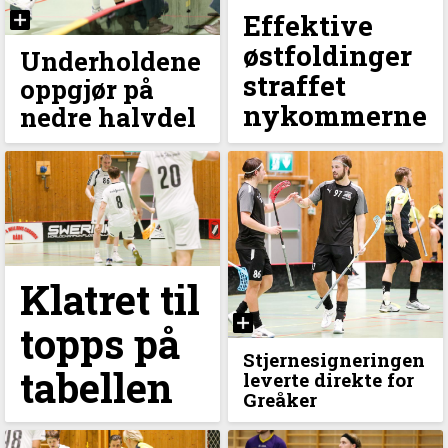
Effektive
østfoldinger
Underholdene
straffet
oppgjør på
nykommerne
nedre halvdel
Klatret til
topps på
Stjernesigneringen
tabellen
leverte direkte for
Greåker