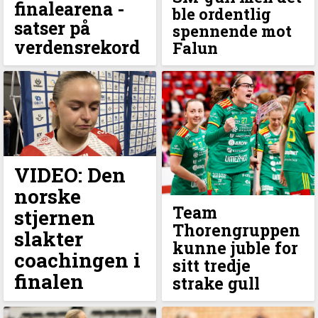
finalearena -
ble ordentlig
satser på
spennende mot
verdensrekord
Falun
VIDEO: Den
norske
Team
stjernen
Thorengruppen
slakter
kunne juble for
coachingen i
sitt tredje
finalen
strake gull