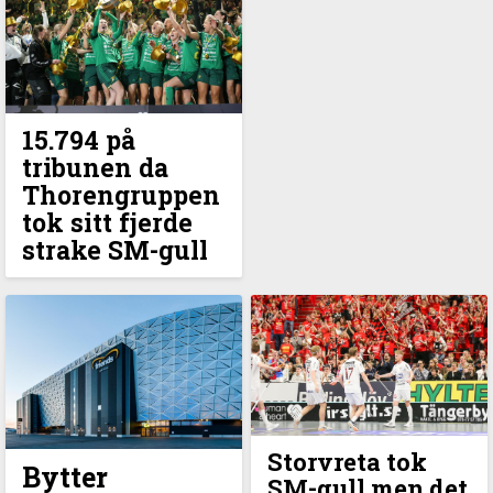
15.794 på
tribunen da
Thorengruppen
tok sitt fjerde
strake SM-gull
Storvreta tok
Bytter
SM-gull men det