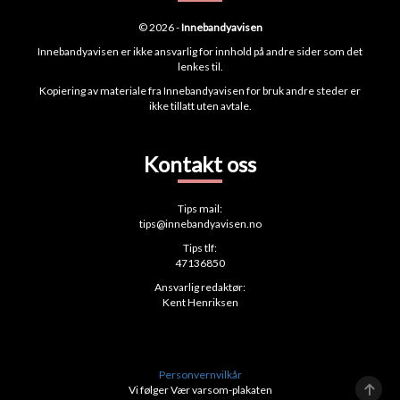
© 2026 -
Innebandyavisen
Innebandyavisen er ikke ansvarlig for innhold på andre sider som det
lenkes til.
Kopiering av materiale fra Innebandyavisen for bruk andre steder er
ikke tillatt uten avtale.
Kontakt oss
Tips mail:
tips@innebandyavisen.no
Tips tlf:
47136850
Ansvarlig redaktør:
Kent Henriksen
Personvernvilkår
Vi følger Vær varsom-plakaten