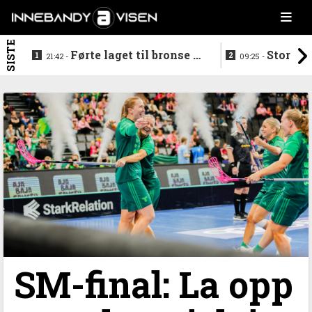
SISTE
Førte laget til bronse -
Storstj
21:42 -
09:25 -
trenerduoen ferdige i
ferdig - legg
Gjelleråsen
hylla
SM-final: La opp