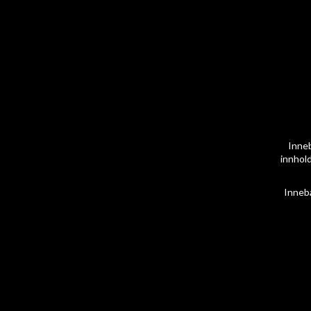
Inneb
innhold
Inneb