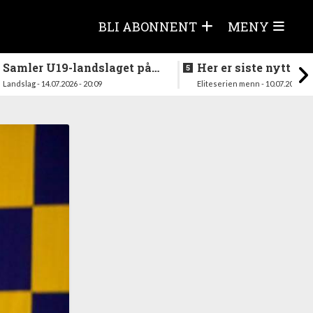
BLI ABONNENT
MENY
Samler U19-landslaget på
Her er siste nytt fra
nytt i august
season
Landslag - 14.07.2026 - 20:09
Eliteserien menn - 10.07.2026 - 1