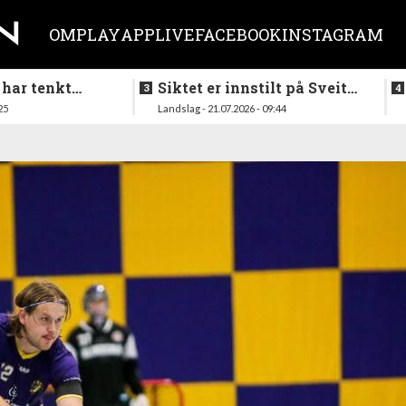
OM
PLAY
APP
LIVE
FACEBOOK
INSTAGRAM
 har tenkt
Siktet er innstilt på Sveits
er køllen på
i mai
25
Landslag - 21.07.2026 - 09:44