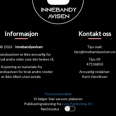
Informasjon
Kontakt oss
© 2026 -
Innebandyavisen
Tips mail:
tips@innebandyavisen.no
andyavisen er ikke ansvarlig for
 på andre sider som det lenkes til.
Tips tlf:
47136850
Kopiering av materiale fra
andyavisen for bruk andre steder
Ansvarlig redaktør:
er ikke tillatt uten avtale.
Kent Henriksen
Personvernvilkår
Vi følger Vær varsom-plakaten
Publiseringsløsning fra
Lynx Publishing AS
Nattmodus