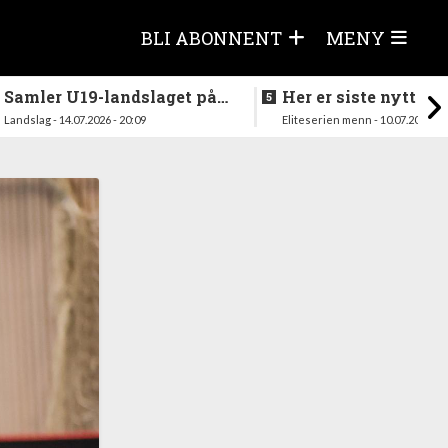
BLI ABONNENT
MENY
Samler U19-landslaget på
Her er siste nytt fra
nytt i august
season
Landslag - 14.07.2026 - 20:09
Eliteserien menn - 10.07.2026 - 1