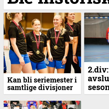
2.div
avslu
Kan bli seriemester i
seson
samtlige divisjoner