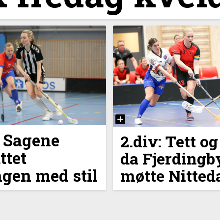
: Sagene
2.div: Tett og
ttet
da Fjerdingb
gen med stil
møtte Nitteda