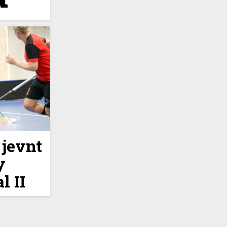
 jevnt
y
l II