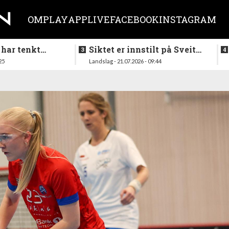
OM
PLAY
APP
LIVE
FACEBOOK
INSTAGRAM
 har tenkt
Siktet er innstilt på Sveits
er køllen på
i mai
25
Landslag - 21.07.2026 - 09:44