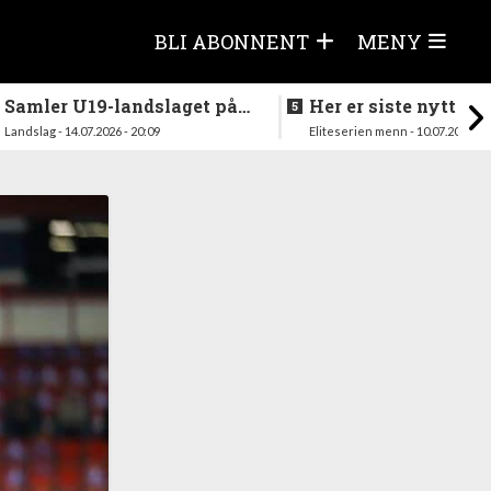
BLI ABONNENT
MENY
Samler U19-landslaget på
Her er siste nytt fra
nytt i august
season
Landslag - 14.07.2026 - 20:09
Eliteserien menn - 10.07.2026 - 1