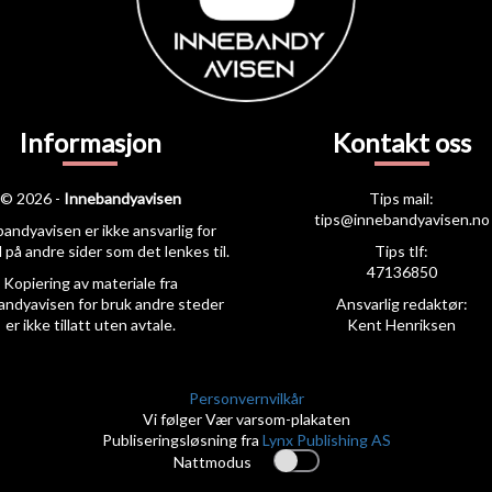
Informasjon
Kontakt oss
© 2026 -
Innebandyavisen
Tips mail:
tips@innebandyavisen.no
andyavisen er ikke ansvarlig for
 på andre sider som det lenkes til.
Tips tlf:
47136850
Kopiering av materiale fra
andyavisen for bruk andre steder
Ansvarlig redaktør:
er ikke tillatt uten avtale.
Kent Henriksen
Personvernvilkår
Vi følger Vær varsom-plakaten
Publiseringsløsning fra
Lynx Publishing AS
Nattmodus