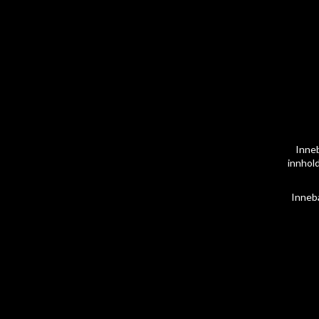
Inneb
innhold
Inneb