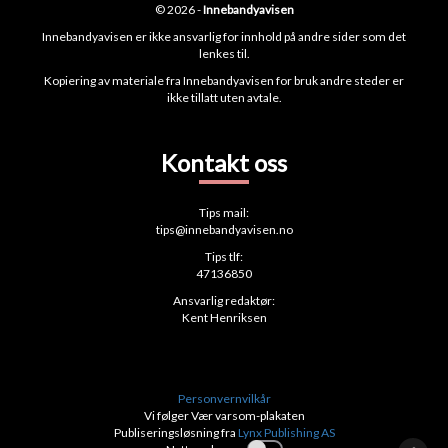
© 2026 -
Innebandyavisen
Innebandyavisen er ikke ansvarlig for innhold på andre sider som det
lenkes til.
Kopiering av materiale fra Innebandyavisen for bruk andre steder er
ikke tillatt uten avtale.
Kontakt oss
Tips mail:
tips@innebandyavisen.no
Tips tlf:
47136850
Ansvarlig redaktør:
Kent Henriksen
Personvernvilkår
Vi følger Vær varsom-plakaten
Publiseringsløsning fra
Lynx Publishing AS