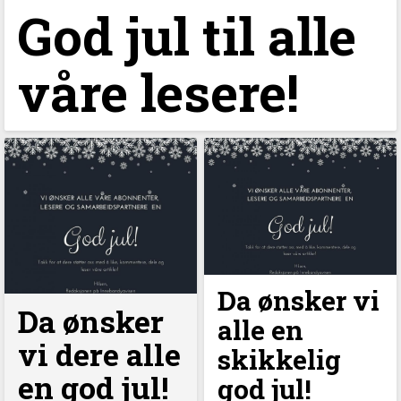
God jul til alle
våre lesere!
Da ønsker vi
Da ønsker
alle en
vi dere alle
skikkelig
en god jul!
god jul!