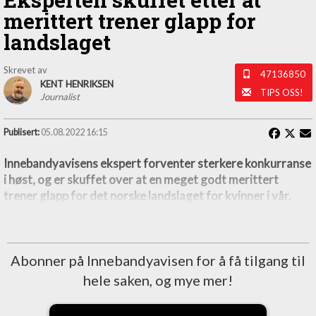
merittert trener glapp for
landslaget
Skrevet av
47136850
KENT HENRIKSEN
TIPS OSS!
Journalist
Publisert:
05.08.2022 16:15
Innebandyavisens ekspert forventer sterkere konkurranse
i høst, og er skuffet over at en meget godt merittert
trener glapp for det norske landslaget for kvinner i vår.
Abonner på Innebandyavisen for å få tilgang til
hele saken, og mye mer!