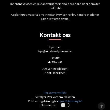
Innebandyavisen er ikke ansvarlig for innhold på andre sider som det
lenkes til.
Kopiering av materiale fra Innebandyavisen for bruk andre steder er
ikke tillatt uten avtale.
Kontakt oss
Tips mail:
tips@innebandyavisen.no
Tips tlf:
47136850
Ansvarlig redaktør:
Kent Henriksen
Personvernvilkår
Vi følger Vær varsom-plakaten
Publiseringsløsning fra
Lynx Publishing AS
Nattmodus