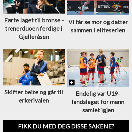
Førte laget til bronse -
Vi får se mor og datter
trenerduoen ferdige i
sammen i eliteserien
Gjelleråsen
Skifter beite og går til
Endelig var U19-
erkerivalen
landslaget for menn
samlet igjen
FIKK DU MED DEG DISSE SAKENE?