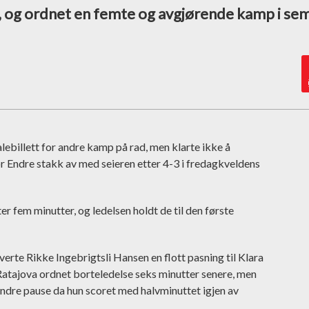
t, og ordnet en femte og avgjørende kamp i sem
lebillett for andre kamp på rad, men klarte ikke å
r Endre stakk av med seieren etter 4-3 i fredagkveldens
er fem minutter, og ledelsen holdt de til den første
verte Rikke Ingebrigtsli Hansen en flott pasning til Klara
Ratajova ordnet borteledelse seks minutter senere, men
 andre pause da hun scoret med halvminuttet igjen av