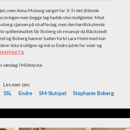
gjen, men Anna Moberg sørget for 3-3 i det åttende
 scoringen men begge lag hadde sine muligheter. Med
 Boberg sjansen på straffeslag, men den hardtskytende
te spilleminuttet får Boberg sin revansje da Bäckstedt
beid og Boberg hamrer ballen forbi Lara Heini med kun
arer ikke å utligne og må se Endre juble for seier og
AMPFAKTA
s søndag i Mölnlycke.
Les mer om:
SSL
Endre
SM-Slutspel
Stephanie Boberg