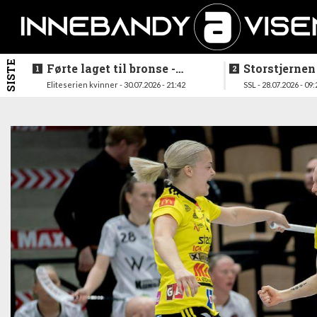
SISTE
Førte laget til bronse -
Storstjernen
trenerduoen ferdige i
ferdig - legg
Eliteserien kvinner - 30.07.2026 - 21:42
SSL - 28.07.2026 - 09:
Gjelleråsen
hylla