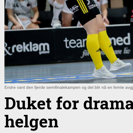
Endre vant den fjerde semifinalekampen og det blir nå en femte av
Duket for drama
helgen