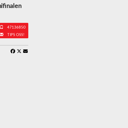
ifinalen
47136850
TIPS OSS!