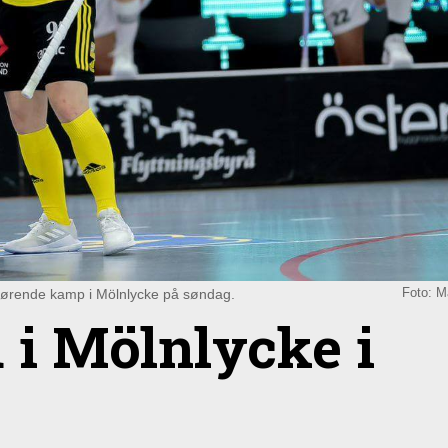
gjørende kamp i Mölnlycke på søndag.
Foto: M
 i Mölnlycke i