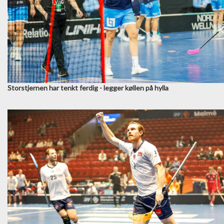
Storstjernen har tenkt ferdig - legger køllen på hylla