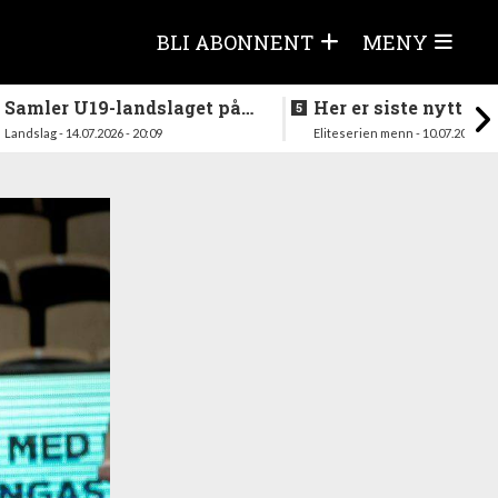
BLI ABONNENT
MENY
Samler U19-landslaget på
Her er siste nytt fra
nytt i august
season
Landslag - 14.07.2026 - 20:09
Eliteserien menn - 10.07.2026 - 1