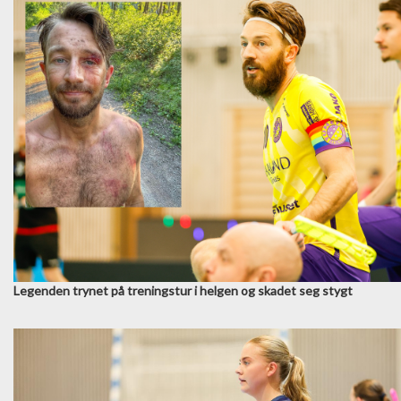
Legenden trynet på treningstur i helgen og skadet seg stygt