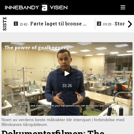
SISTE
Førte laget til bronse -
Storstj
21:42 -
09:25 -
trenerduoen ferdige i
ferdig - legg
Gjelleråsen
hylla
Noen av verdens beste målvakter blir intervjuet i forbindelse med
Blindsaves tiårsjubileum.
Dokumentarfilmen: The