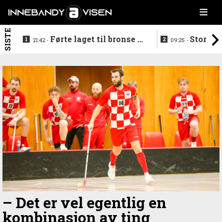
SISTE
Førte laget til bronse -
Storstj
21:42 -
09:25 -
trenerduoen ferdige i
ferdig - legg
Gjelleråsen
hylla
–⁠ Det er vel egentlig en
kombinasjon av ting