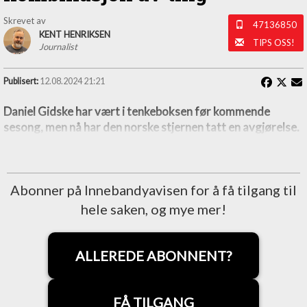
Skrevet av
47136850
KENT HENRIKSEN
TIPS OSS!
Journalist
Publisert:
12.08.2024 21:21
Daniel Gidske har vært i tenkeboksen før kommende
sesong, men nå har den norske stjernen tatt en avgjørelse.
Abonner på Innebandyavisen for å få tilgang til
hele saken, og mye mer!
ALLEREDE ABONNENT?
FÅ TILGANG