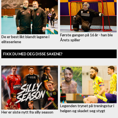
Første gangen på 16 år - han ble
De er best likt blandt lagene i
Årets spiller
eliteseriene
FIKK DU MED DEG DISSE SAKENE?
Legenden trynet på treningstur i
helgen og skadet seg stygt
Her er siste nytt fra silly season