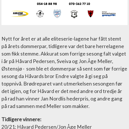
Nytt for året er at alle eliteserie-lagene har fått stemt
på årets dommerpar, tidligere var det bare herrelagene
som fikk stemme. Akkurat som forrige sesong falt valget
i år på Håvard Pedersen, Sveiva og Jon Åge Meller,
Østensjø - som ble et dommerpar så sent som før forrige
sesong da Håvards bror Endre valgte å gi seg på
toppnivå. Brødreparet vant utmerkelsen sesongen før
det igjen, og for Håvard er det med andre ord tredje år
på rad han vinner Jan Nordlis hederpris, og andre gang
på rad sammen med Meller som makker.
Tidligere vinnere:
20/21: Håvard Pedersen/Jon Åge Meller