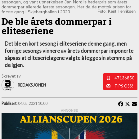
sesongen, og vant utmerkelsen Jan Nordlis hederpris som årets
dommerpar allerede første sesongen. Her da de mottok prisen for
første gang i Skjeberghallen i 2020.
Foto: Kent Henriksen
De ble årets dommerpar i
eliteseriene
Det ble en kort sesong i eliteseriene denne gang, men
forrige sesongs vinnere av årets dommerpar imponerte
såpass at eliteserielagene valgte å legge sin stemme på
de igjen.
Skrevet av
47136850
REDAKSJONEN
TIPS OSS!
Publisert:
04.05.2021 10:00