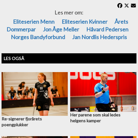
Les mer om:
Eliteserien Menn
Eliteserien Kvinner
Årets
Dommerpar
Jon Åge Meller
Håvard Pedersen
Norges Bandyforbund
Jan Nordlis Hederspris
LES OGSÅ
Her parene som skal ledes
Re-signerer fjorårets
helgens kamper
poengplukker