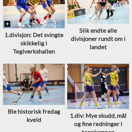
Slik endte alle
1.divisjon: Det svingte
divisjoner rundt om i
skikkelig i
landet
Teglverkshallen
Ble historisk fredag
1.div: Mye skudd, mål
kveld
og fine redninger i