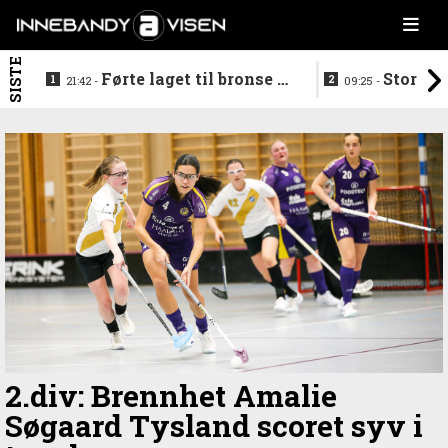
SISTE
Førte laget til bronse -
Storstj
21:42 -
09:25 -
trenerduoen ferdige i
ferdig - legg
Gjelleråsen
hylla
2.div: Brennhet Amalie
Søgaard Tysland scoret syv i