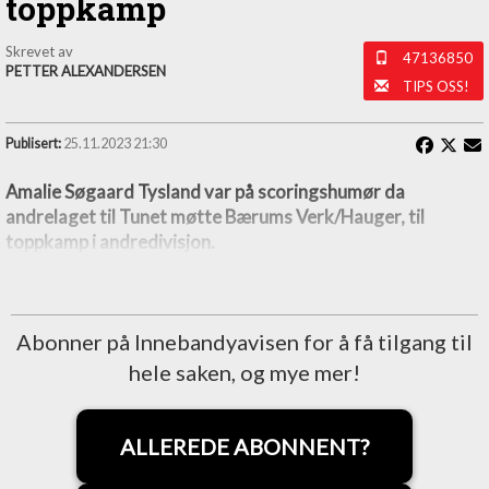
toppkamp
Skrevet av
47136850
PETTER ALEXANDERSEN
TIPS OSS!
Publisert:
25.11.2023 21:30
Amalie Søgaard Tysland var på scoringshumør da
andrelaget til Tunet møtte Bærums Verk/Hauger, til
toppkamp i andredivisjon.
Abonner på Innebandyavisen for å få tilgang til
hele saken, og mye mer!
ALLEREDE ABONNENT?