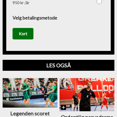
950 kr /år
Velg betalingsmetode
Kort
LES OGSÅ
Legenden scoret
Ordentlig nervedrama