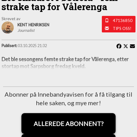
strake tap for Vålerenga
Skrevet av
47136850
KENT HENRIKSEN
TIPS OSS!
Journalist
Publisert:
03.10.2025 21:32
Det ble sesongens femte strake tap for Vålerenga, etter
stortap mot Sarpsborg fredag kveld.
Abonner på Innebandyavisen for å få tilgang til
hele saken, og mye mer!
ALLEREDE ABONNENT?