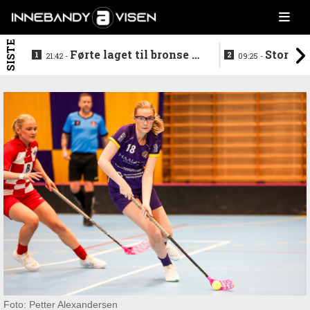
SISTE
Førte laget til bronse -
Storstj
21:42 -
09:25 -
trenerduoen ferdige i
ferdig - legg
Gjelleråsen
hylla
Foto: Petter Alexandersen