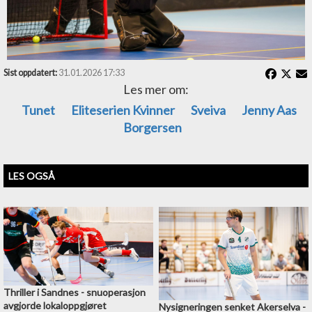
7-1 (57.35) Ingebrigtsli Hansen (Aas
Borgersen)
Skudd: 26-19 (7-9,8-4,11-6)
Dommere: Halvorsen/Johansson
Sist oppdatert:
31.01.2026 17:33
Les mer om:
Tunet
Eliteserien Kvinner
Sveiva
Jenny Aas
Borgersen
LES OGSÅ
Thriller i Sandnes - snuoperasjon
avgjorde lokaloppgjøret
Nysigneringen senket Akerselva -