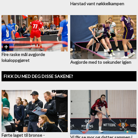
Harstad vant nøkkelkampen
Fire raske mål avgjorde
lokaloppgjøret
Avgjorde med to sekunder igjen
FIKK DU MED DEG DISSE SAKENE?
Førte laget til bronse -
Vi får se mor og datter sammen i