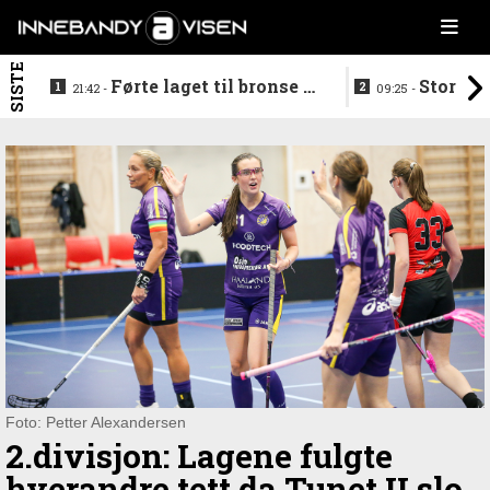
SISTE
Førte laget til bronse -
Storstj
21:42 -
09:25 -
trenerduoen ferdige i
ferdig - legg
Gjelleråsen
hylla
Foto: Petter Alexandersen
2.divisjon: Lagene fulgte
hverandre tett da Tunet II slo