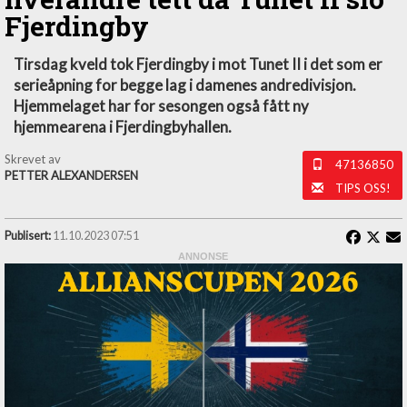
Fjerdingby
Tirsdag kveld tok Fjerdingby i mot Tunet II i det som er
serieåpning for begge lag i damenes andredivisjon.
Hjemmelaget har for sesongen også fått ny
hjemmearena i Fjerdingbyhallen.
Skrevet av
47136850
PETTER ALEXANDERSEN
TIPS OSS!
Publisert:
11.10.2023 07:51