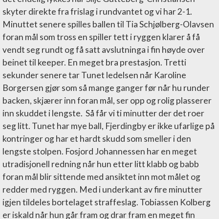
skyter direkte fra frislag i rundvantet og vi har 2-1.
Minuttet senere spilles ballen til Tia Schjølberg-Olavsen
foran mål som tross en spiller tett i ryggen klarer å få
vendt seg rundt og få satt avslutninga i fin høyde over
beinet til keeper. En meget bra prestasjon. Tretti
sekunder senere tar Tunet ledelsen når Karoline
Borgersen gjør som så mange ganger før når hu runder
backen, skjærer inn foran mål, ser opp og rolig plasserer
inn skuddet i lengste. Så får vi ti minutter der det roer
seg litt. Tunet har mye ball, Fjerdingby er ikke ufarlige på
kontringer og har et hardt skudd som smeller i den
lengste stolpen. Fosjord Johannessen har en meget
utradisjonell redning når hun etter litt klabb og babb
foran mål blir sittende med ansiktet inn mot målet og
redder med ryggen. Med i underkant av fire minutter
igjen tildeles bortelaget straffeslag. Tobiassen Kolberg
er iskald når hun går fram og drar fram en meget fin