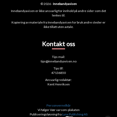
© 2026 -
Innebandyavisen
Innebandyavisen er ikke ansvarlig for innhold på andre sider som det
lenkes til.
Kopiering av materiale fra Innebandyavisen for bruk andre steder er
ikke tillatt uten avtale.
Kontakt oss
Tips mail:
tips@innebandyavisen.no
Tips tlf:
47136850
Ansvarlig redaktør:
Kent Henriksen
Personvernvilkår
Vi følger Vær varsom-plakaten
Publiseringsløsning fra
Lynx Publishing AS