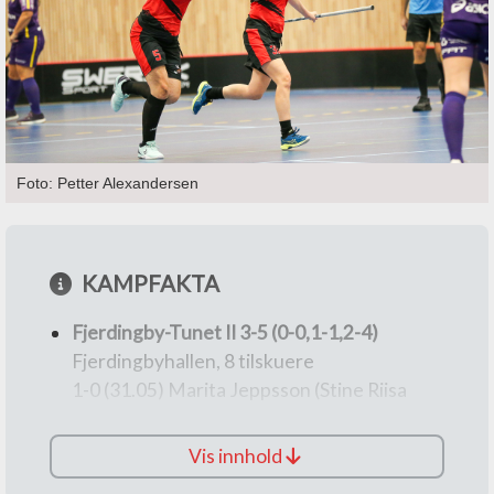
Foto: Petter Alexandersen
KAMPFAKTA
Fjerdingby-Tunet II 3-5 (0-0,1-1,2-4)
Fjerdingbyhallen, 8 tilskuere
1-0 (31.05) Marita Jeppsson (Stine Riisa
Maurstad)
1-1 (35.05) Karoline Borgersen (ua)
Vis innhold
2-1 (45.03) Silje Gutteberg-Christiansen