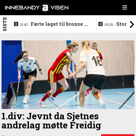
SISTE
Førte laget til bronse -
Storstj
21:42 -
09:25 -
trenerduoen ferdige i
ferdig - legg
Gjelleråsen
hylla
1.div: Jevnt da Sjetnes
andrelag møtte Freidig