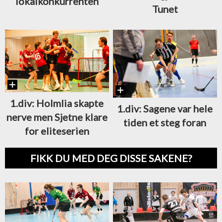
lokalkonkurrenten
Tunet
1.div: Holmlia skapte
1.div: Sagene var hele
nerve men Sjetne klare
tiden et steg foran
for eliteserien
FIKK DU MED DEG DISSE SAKENE?