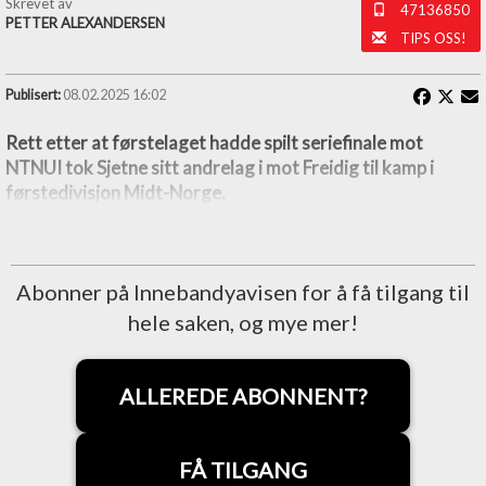
Skrevet av
47136850
PETTER ALEXANDERSEN
TIPS OSS!
Publisert:
08.02.2025 16:02
Rett etter at førstelaget hadde spilt seriefinale mot
NTNUI tok Sjetne sitt andrelag i mot Freidig til kamp i
førstedivisjon Midt-Norge.
Abonner på Innebandyavisen for å få tilgang til
hele saken, og mye mer!
ALLEREDE ABONNENT?
FÅ TILGANG