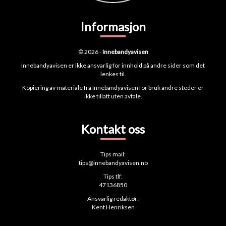
Informasjon
© 2026 -
Innebandyavisen
Innebandyavisen er ikke ansvarlig for innhold på andre sider som det
lenkes til.
Kopiering av materiale fra Innebandyavisen for bruk andre steder er
ikke tillatt uten avtale.
Kontakt oss
Tips mail:
tips@innebandyavisen.no
Tips tlf:
47136850
Ansvarlig redaktør:
Kent Henriksen